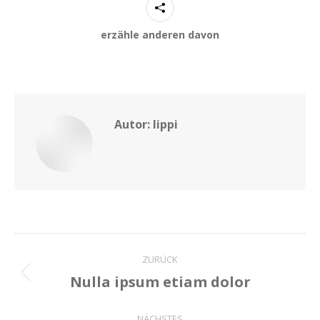
erzähle anderen davon
Autor:
lippi
Kommentarnavigation
ZURÜCK
Nulla ipsum etiam dolor
Vorheriger
Beitrag:
NÄCHSTES