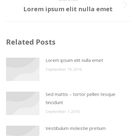
Lorem ipsum elit nulla emet
Nächster
Beitrag:
Related Posts
Lorem ipsum elit nulla emet
September 19, 2016
Sed mattis – tortor pellen tesque
tincidunt
September 1, 2016
Vestibulum molestie pretium