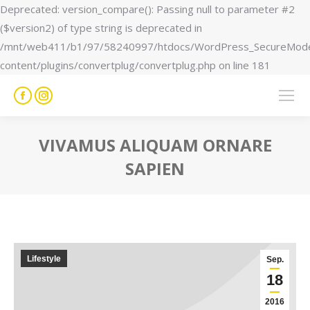
Deprecated: version_compare(): Passing null to parameter #2
($version2) of type string is deprecated in
/mnt/web411/b1/97/58240997/htdocs/WordPress_SecureMod
content/plugins/convertplug/convertplug.php on line 181
Facebook
Instagram
page
page
opens
opens
VIVAMUS ALIQUAM ORNARE
in
in
SAPIEN
new
new
Sie befinden sich hier:
window
window
Lifestyle
Sep.
18
2016