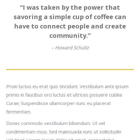
“I was taken by the power that
savoring a simple cup of coffee can
have to connect people and create
community.”
– Howard Schultz
Proin luctus eu erat quis tincidunt. Vestibulum ante ipsum
primis in faucibus orci luctus et ultrices posuere cubilia
Curae; Suspendisse ullamcorper nunc eu placerat
fermentum.
Donec commodo vestibulum bibendum. Ut vel
condimentum risus. Sed malesuada nunc ut sollicitudin
volutpat. Lorem ipsum dolor sit amet, consectetur