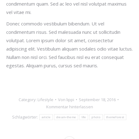
condimentum quam. Sed ac leo vel nisl volutpat maximus
vel vitae mi.
Donec commodo vestibulum bibendum. Ut vel
condimentum risus. Sed malesuada nunc ut sollicitudin
volutpat. Lorem ipsum dolor sit amet, consectetur
adipiscing elit. Vestibulum aliquam sodales odio vitae luctus.
Nullam non nisl orci. Sed faucibus nisl eu erat consequat
egestas. Aliquam purus, cursus sed mauris.
Category:
Lifestyle
Von
lippi
September 18, 2016
Kommentar hinterlassen
Schlagwörter:
article
dream-theme
life
photo
themeforest